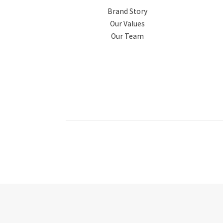
Brand Story
Our Values
Our Team