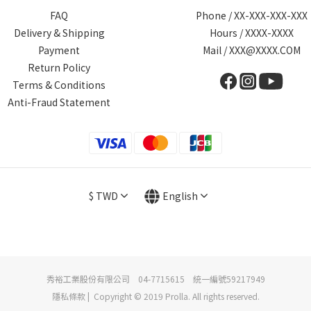
FAQ
Phone / XX-XXX-XXX-XXX
Delivery & Shipping
Hours / XXXX-XXXX
Payment
Mail / XXX@XXXX.COM
Return Policy
Terms & Conditions
Anti-Fraud Statement
$
TWD
English
秀裕工業股份有限公司 04-7715615 統一編號59217949
隱私條款 | Copyright © 2019 Prolla. All rights reserved.