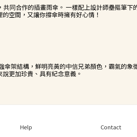
lla，共同合作的插畫雨傘。 一樣配上設計師壘摳
裡的空間，又讓你撐傘時擁有好心情！
 — 加強傘架結構，鮮明亮黃的中信兄弟顏色，霸氣的象
來說更加珍貴、具有紀念意義。
Help
Contact