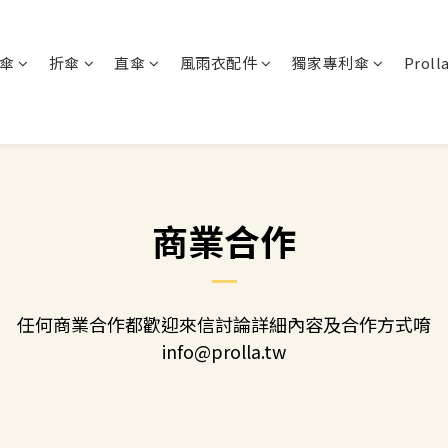
傘
折傘
直傘
風雨衣配件
獨家專利傘
Proll
商業合作
任何商業合作都歡迎來信討論詳細內容及合作方式唷
info@prolla.tw