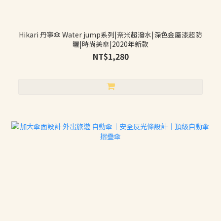
Hikari 丹寧傘 Water jump系列|奈米超潑水|深色金屬漆超防
曬|時尚美傘|2020年新款
NT$1,280