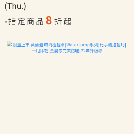
(Thu.)
8
-
指
定
商
品
折 起