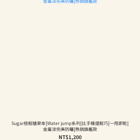
Sugar極輕糖果傘|Water jump系列|比手機還輕巧|一甩即乾|
金屬漆完美防曬|熱銷旗艦款
NT$1,200