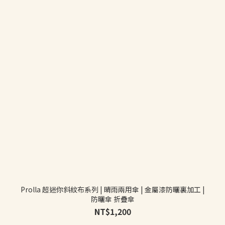
Prolla 超迷你斜紋布系列 | 晴雨兩用傘 | 金屬漆防曬裏加工 |
防曬傘 折疊傘
NT$1,200