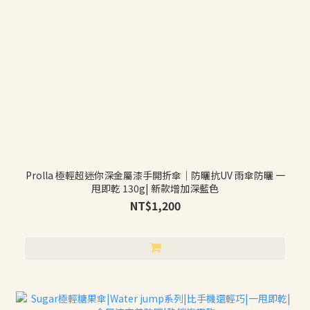
Prolla 極輕超迷你深金屬漆手開折傘｜防曬抗UV 雨傘防曬 一
甩即乾 130g| 新款增加深藍色
NT$1,200