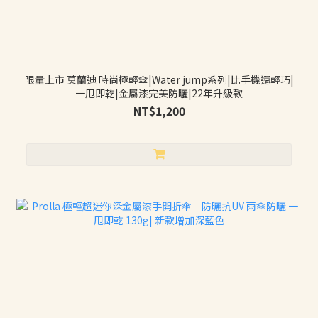
限量上市 莫蘭迪 時尚極輕傘|Water jump系列|比手機還輕巧|
一甩即乾|金屬漆完美防曬|22年升級款
NT$1,200