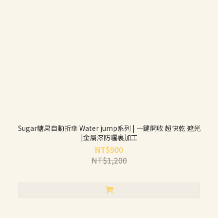
Sugar糖果自動折傘 Water jump系列 | 一鍵開收 超快乾 遮光
|金屬漆防曬裏加工
NT$900
NT$1,200