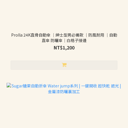
Prolla 24K直骨自動傘 ｜紳士型男必備款 ｜防風耐用 ｜自動
直傘 防曬傘｜白格子接邊
NT$1,200