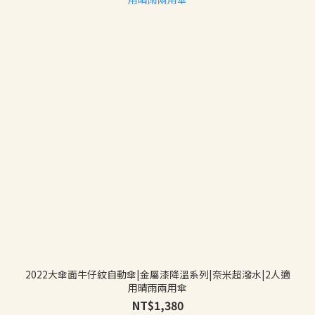
2022大傘面牛仔紋自動傘|金屬漆降溫系列|奈米超潑水|2人適
用晴雨兩用傘
NT$1,380