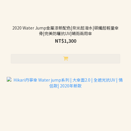
2020 Water Jump金屬漆新配色|奈米超潑水|碳纖超輕量傘
骨|完美防曬抗UV|晴雨兩用傘
NT$1,300