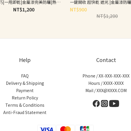
巧|一甩即乾|金屬漆完美防曬|熱銷
一鍵開收 超快乾 遮光 |金屬漆防
NT$1,200
NT$900
NT$1,200
Help
Contact
FAQ
Phone / XX-XXX-XXX-XXX
Delivery & Shipping
Hours / XXXX-XXXX
Payment
Mail / XXX@XXXX.COM
Return Policy
Terms & Conditions
Anti-Fraud Statement