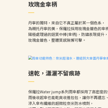
玫瑰金傘柄
丹寧的獨特，來自它不真正屬於某一個色系，
為襯托丹寧的美，保羅拉採用玫瑰金鍍色的傘
陽極處理過的鋁質中棒(傘柄)，防鏽表現提升
玫瑰金鍍色，整體質感無懈可擊。
速乾，瀟灑不留痕跡
保羅拉Water jump系列雨傘都採用了高密度
雨後收起傘也能乾爽收進包包，讓你不再遺忘
滲入傘布纖維的超微粒奈米防水噴劑，