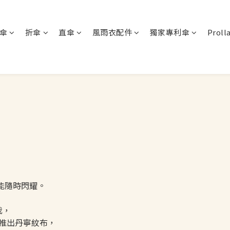
傘
折傘
直傘
風雨衣配件
獨家專利傘
Proll
能隨時閃耀。
我，
列推出丹寧紋布，