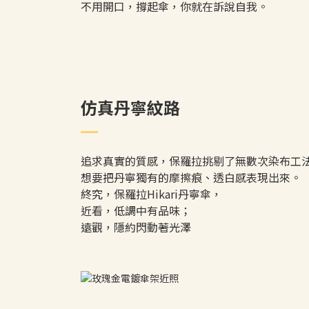
不用開口，撐起傘，你就在訴說自我。
仿真丹寧紋路
追求真實的質感，保羅拉挑剔了無數次染布工
想要把丹寧獨有的摩擦痕、透白感表現出來。
終究，保羅拉Hikari丹寧傘，
近看，低調中有品味；
遠觀，隱約閃動著光澤