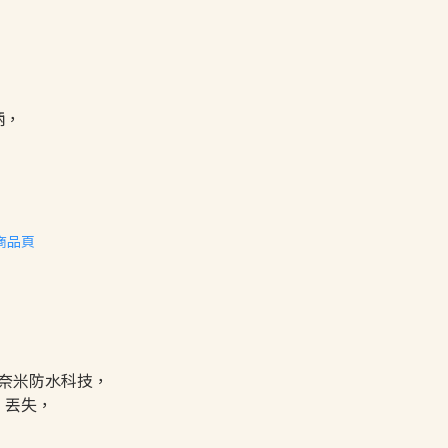
柄，
，
的奈米防水科技，
、丟失，