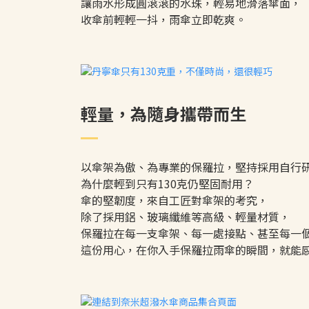
讓雨水形成圓滾滾的水珠，輕易地滑落傘面，
收傘前輕輕一抖，雨傘立即乾爽。
輕量，為隨身攜帶而生
以傘架為傲、為專業的保羅拉，堅持採用自行
為什麼輕到只有130克仍堅固耐用？
傘的堅韌度，來自工匠對傘架的考究，
除了採用鋁、玻璃纖維等高級、輕量材質，
保羅拉在每一支傘架、每一處接點、甚至每一
這份用心，在你入手保羅拉雨傘的瞬間，就能