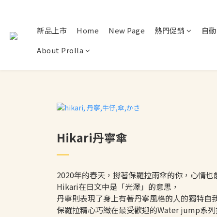
新品上市
Home
New Page
熱門促銷
自動
About Prolla
Hikari丹寧傘
2020年的春天，撐著保羅拉雨傘的你，心情也
Hikari在日文中是「光澤」的意思，
丹寧則表現了身上有著丹寧風格的人的獨特自
保羅拉精心巧緻在最受歡迎的Water jump系