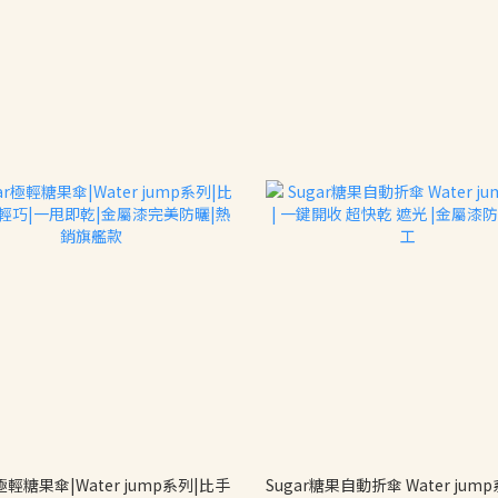
r極輕糖果傘|Water jump系列|比手
Sugar糖果自動折傘 Water jump