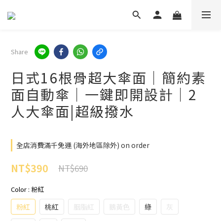
Share
日式16根骨超大傘面｜簡約素
面自動傘｜一鍵即開設計｜2
人大傘面|超級撥水
全店消費滿千免運 (海外地區除外) on order
NT$390
NT$690
Color
: 粉紅
粉紅
桃紅
胭脂紅
鵝黃色
綠
灰