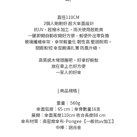
直徑110CM
2個人剛剛好 超大傘面設計
抗UV，超撥水加工，雨天使用超乾爽
一鍵即開自動收開好方便，輕便外出零負擔
玻璃纖維傘架，傘架輕量化 韌性高 堅固耐用。
間距較短 傘型飽滿扎實 防風升級。
高質感木彎頭握把，好拿好輕鬆
放在車上也好方便
一家人的好傘
|
商品規格
|
重量： 560
g
傘面弧度：
65 cm
；傘骨數量
16
支
展開：傘面寬度
110cm
收合長度
88 cm
傘布材質：高密度傘布
-Pongee
【一般抗
uv
加工】
中棒：鋁合金