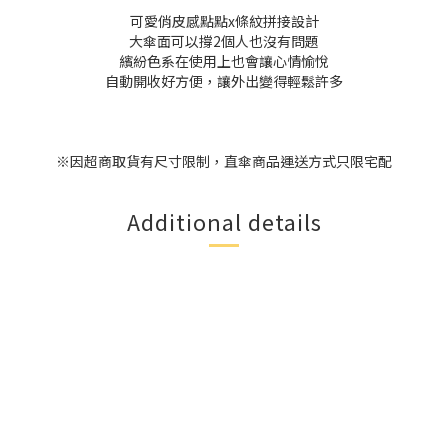
可愛俏皮感點點x條紋拼接設計
大傘面可以撐2個人也沒有問題
繽紛色系在使用上也會讓心情愉悅
自動開收好方便，讓外出變得輕鬆許多
※因超商取貨有尺寸限制，直傘商品運送方式只限宅配
Additional details