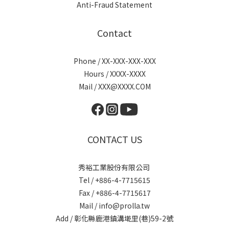
Anti-Fraud Statement
Contact
Phone / XX-XXX-XXX-XXX
Hours / XXXX-XXXX
Mail / XXX@XXXX.COM
CONTACT US
秀裕工業股份有限公司
Tel / +886-4-7715615
Fax / +886-4-7715617
Mail / info@prolla.tw
Add / 彰化縣鹿港鎮溝墘里(巷)59-2號