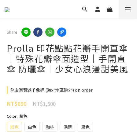
Share
Prolla 印花點點花瓣手開直傘
｜特殊花瓣傘面造型｜手開直
傘 防曬傘｜少女心浪漫甜美風
全店消費滿千免運 (海外地區除外) on order
NT$1,500
NT$690
Color
: 粉色
粉色
白色
咖啡
深藍
黑色