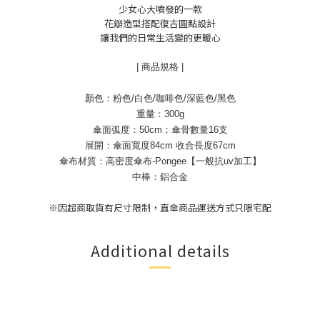
少女心大噴發的一款
花瓣造型搭配復古圓點設計
讓我們的日常生活變的更暖心
|
商品規格
|
顏色：粉色
/
白色
/
咖啡色
/
深藍色
/
黑色
重量：
300g
傘面弧度：
50cm
；傘骨數量
16
支
展開：傘面寬度
84cm
收合長度
67cm
傘布材質：高密度傘布
-Pongee
【一般抗
uv
加工】
中棒：鋁合金
※因超商取貨有尺寸限制，直傘商品運送方式只限宅配
Additional details