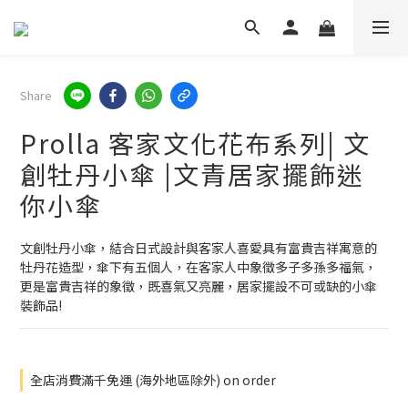
Share
Prolla 客家文化花布系列| 文
創牡丹小傘 |文青居家擺飾迷
你小傘
文創牡丹小傘，結合日式設計與客家人喜愛具有富貴吉祥寓意的
牡丹花造型，傘下有五個人，在客家人中象徵多子多孫多福氣，
更是富貴吉祥的象徵，既喜氣又亮麗，居家擺設不可或缺的小傘
裝飾品!
全店消費滿千免運 (海外地區除外) on order