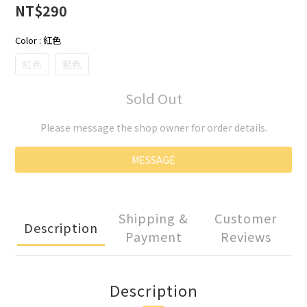
NT$290
Color
: 紅色
紅色
藍色
Sold Out
Please message the shop owner for order details.
MESSAGE
Shipping &
Customer
Description
Payment
Reviews
Description