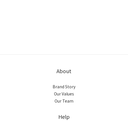
About
Brand Story
Our Values
Our Team
Help