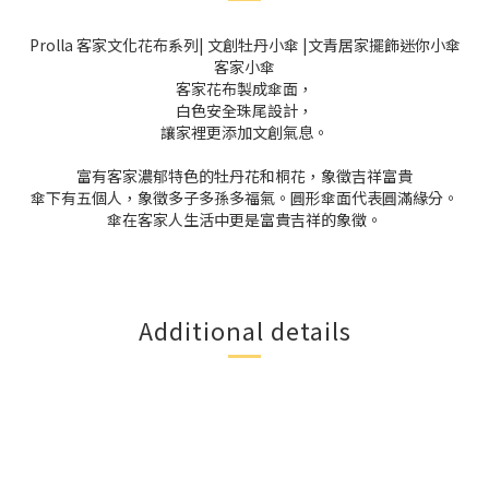
Prolla 客家文化花布系列| 文創牡丹小傘 |文青居家擺飾迷你小傘
客家小傘
客家花布製成傘面，
白色安全珠尾設計，
讓家裡更添加文創氣息。
富有客家濃郁特色的牡丹花和桐花，象徵吉祥富貴
傘下有五個人，象徵多子多孫多福氣。圓形傘面代表圓滿緣分。
傘在客家人生活中更是富貴吉祥的象徵。
Additional details