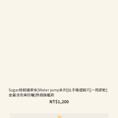
Sugar極輕糖果傘|Water jump系列|比手機還輕巧|一甩即乾|
金屬漆完美防曬|熱銷旗艦款
NT$1,200