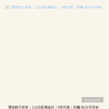
SOLD OUT
薄型輕巧折傘｜1公分超薄設計｜9色可選｜防曬 抗UV手折傘