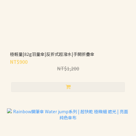
極輕量|82g羽量傘|反折式超潑水|手開折疊傘
NT$900
NT$1,200