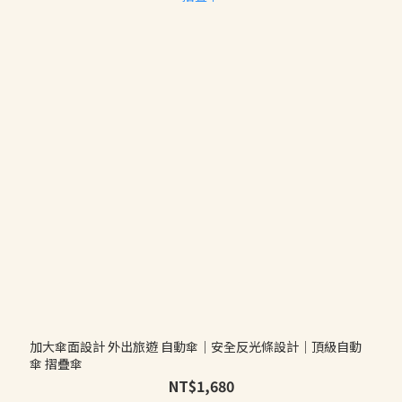
加大傘面設計 外出旅遊 自動傘｜安全反光條設計｜頂級自動
傘 摺疊傘
NT$1,680