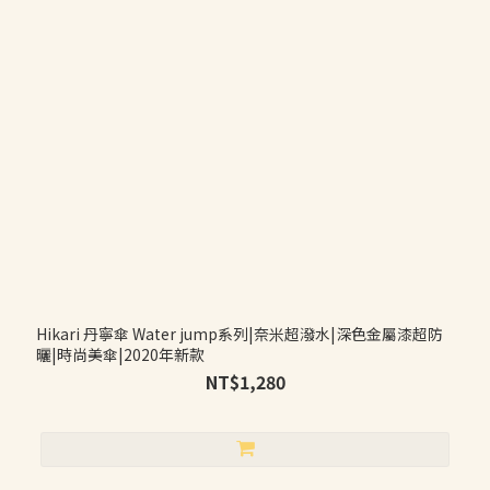
Hikari 丹寧傘 Water jump系列|奈米超潑水|深色金屬漆超防
曬|時尚美傘|2020年新款
NT$1,280