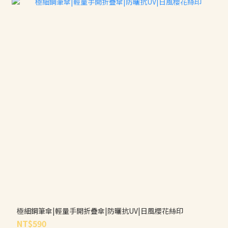
極細鋼筆傘|輕量手開折疊傘|防曬抗UV|日風櫻花絲印
NT$590