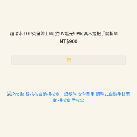
超潑水TOP英倫紳士傘|抗UV遮光99%|真木握把手開折傘
NT$900