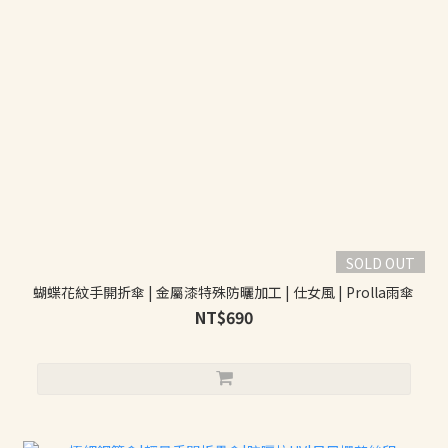
SOLD OUT
蝴蝶花紋手開折傘 | 金屬漆特殊防曬加工 | 仕女風 | Prolla雨傘
NT$690