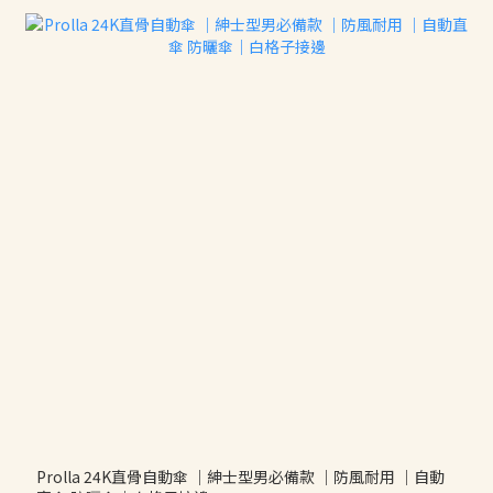
Prolla 24K直骨自動傘 ｜紳士型男必備款 ｜防風耐用 ｜自動