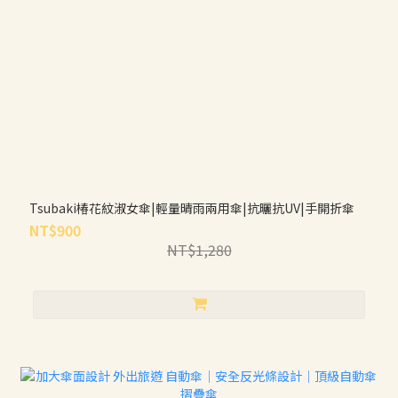
Tsubaki椿花紋淑女傘|輕量晴雨兩用傘|抗曬抗UV|手開折傘
NT$900
NT$1,280