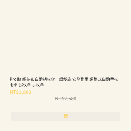
Prolla 緹花布自動拐杖傘｜銀髮族 安全耐重 調整式自動手杖
雨傘 拐杖傘 手杖傘
NT$1,800
NT$2,580