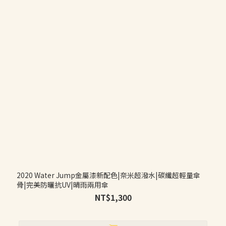
2020 Water Jump金屬漆新配色|奈米超潑水|碳纖超輕量傘
骨|完美防曬抗UV|晴雨兩用傘
NT$1,300