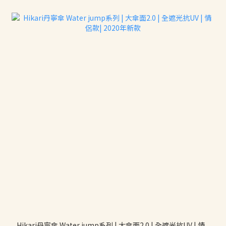
Hikari丹寧傘 Water jump系列 | 大傘面2.0 | 全遮光抗UV | 情