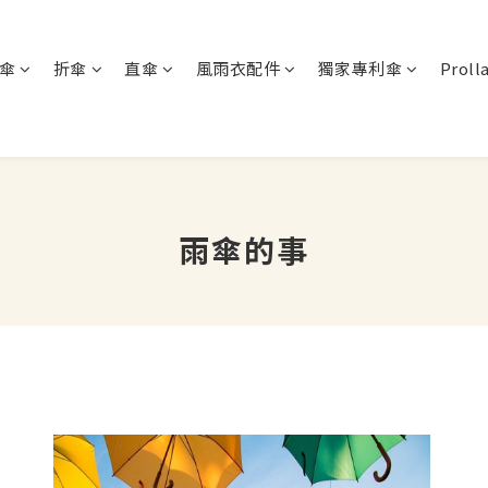
傘
折傘
直傘
風雨衣配件
獨家專利傘
Proll
雨傘的事