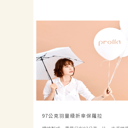
97公克羽量級折傘保羅拉