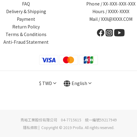
FAQ
Phone / XX-XXX-XXX-XXX
Delivery & Shipping
Hours / XXXX-XXXX
Payment
Mail / XXX@XXXX.COM
Return Policy
Terms & Conditions
Anti-Fraud Statement
$
TWD
English
秀裕工業股份有限公司 04-7715615 統一編號59217949
隱私條款 | Copyright © 2019 Prolla. All rights reserved.