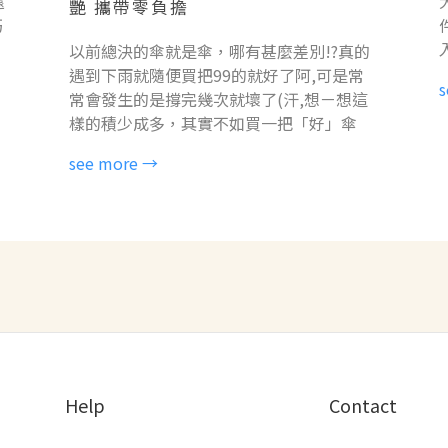
還
艷 攜帶零負擔
巧
以前總決的傘就是傘，哪有甚麼差別!?
真的
遇到下雨就隨便買把99的就好了阿,
可是常
s
常會發生的是撐完幾次就壞了(汗,
想ㄧ想這
樣的積少成多，其實不如買一把「好」傘
see more →
Help
Contact