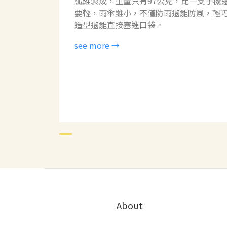
纖維製成，重量只有97公克，比一支手機
要輕，雨傘雖小，不僅防雨還能防風，輕
造型還能直接塞進口袋。
see more →
About