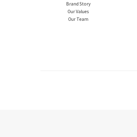
Brand Story
Our Values
Our Team