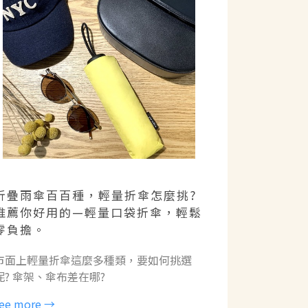
折疊雨傘百百種，輕量折傘怎麼挑?
推薦你好用的—輕量口袋折傘，輕鬆
零負擔。
市面上輕量折傘這麼多種類，要如何挑選
呢? 傘架、傘布差在哪?
ee more →