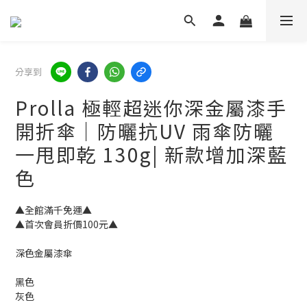
分享到
Prolla 極輕超迷你深金屬漆手
開折傘｜防曬抗UV 雨傘防曬
一甩即乾 130g| 新款增加深藍
色
▲全館滿千免運▲ 
▲首次會員折價100元▲ 
深色金屬漆傘
黑色
灰色