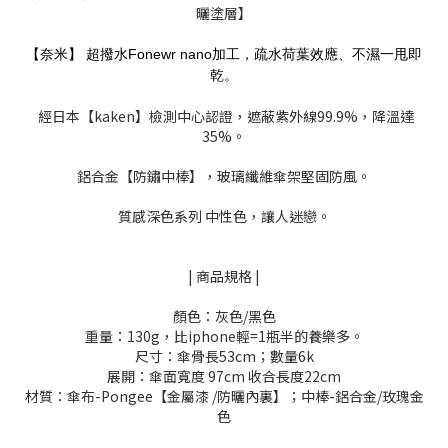
曬塗層】
【奈米】 超撥水
Fonewr nano
加工，疏水荷葉效應、不濕一甩即
乾。
經日本【kaken】檢測中心認證，遮蔽紫外線99.9%，降溫達
35%。
鋁合金【防鏽中棒】，玻璃纖維傘架堅固防風。
質感深色系列 中性色，讓人迷戀。
| 商品規格 |
顏色：灰色/黑色
重量：130g，比iphone輕=1瓶半的養樂多。
尺寸：傘骨長53cm；數量6k
展開：傘面寬度 97cm 收合長度22cm
材質：傘布-Pongee【金屬漆 /防曬內裏】；中棒-鋁合金/玫瑰金
色