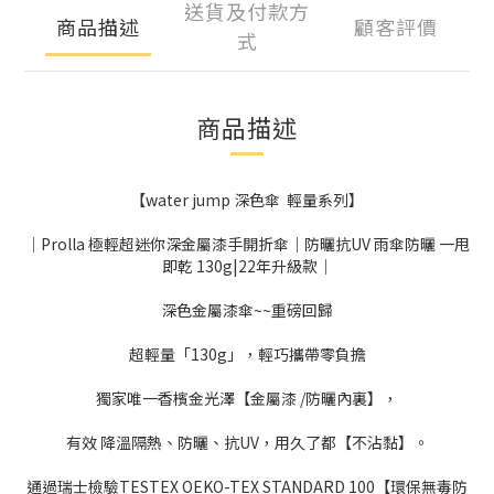
送貨及付款方
商品描述
顧客評價
式
商品描述
【water jump 深色傘 輕量系列】
｜Prolla 極輕超迷你深金屬漆手開折傘｜防曬抗UV 雨傘防曬 一甩
即乾 130g|22年升級款｜
深色金屬漆傘~~重磅回歸
超輕量「130g」，輕巧攜帶零負擔
獨家唯一香檳金光澤【金屬漆 /防曬內裏】，
有效 降溫隔熱、防曬、抗UV，用久了都【不沾黏】。
通過瑞士檢驗TESTEX OEKO-TEX STANDARD 100【環保無毒防