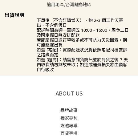
適用地區/台灣離島地區
出貨說明
下單後（不含訂購當天），約
2-3
個工作天寄
出，不含例假日
配送時間為
週一至週五 10:00 - 16:00，周休二日
及國定假日無安排配送
若節慶假日遇訂單較多或不可抗力天災因素，則
可能延遲出貨
如選 [宅配]：實際配送狀況將依照宅配司機安排
之路線而定
如選 [超商]：請留意到貨簡訊並於到貨之後
7
天
內取貨請勿無故未取；如造成運費損失將由顧客
自行吸收
ABOUT US
品牌故事
獨家專利
媒體報導
百貨專櫃