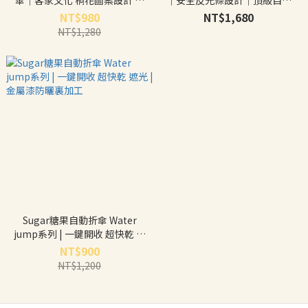
傘｜客家文化 桐花圖案設計 雨
｜安全反光條設計｜頂級自動
傘防曬
傘 摺疊傘
NT$980
NT$1,680
NT$1,280
Sugar糖果自動折傘 Water
jump系列 | 一鍵開收 超快乾 遮
光 |金屬漆防曬裏加工
NT$900
NT$1,200