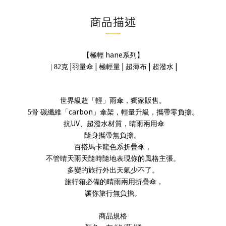
商品描述
hane
【極輕
系列】
|
|
|
|
|
| 82
克
羽量傘
極輕量
超薄布
超潑水
世界級超「輕」雨傘，獨家販售。
carbon
5
骨 碳纖維「
」傘架，輕量升級，攜帶零負擔。
UV
抗
、超潑水材質，晴雨兩用傘
隨身攜帶無負擔。
百搭馬卡龍色系折疊傘，
不管晴天雨天隨時隨地表現你的風格主張。
多變的旅行外出天氣少不了。
旅行箱必備的晴雨兩用折疊傘，
讓你旅行無負擔。
商品規格