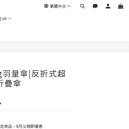
繁體中文
ogue
2g羽量傘|反折式超
折疊傘
▲
定商品，8月父親節優惠