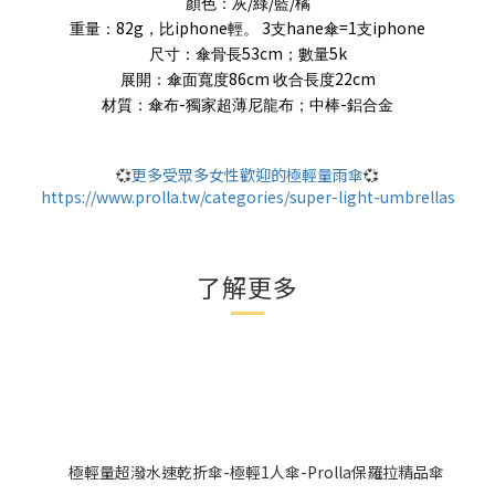
/
/
/
顏色：灰
綠
藍
橘
82g
iphone
3
hane
=1
iphone
重量：
，比
輕。
支
傘
支
53cm
5k
尺寸：傘骨長
；數量
86cm
22cm
展開：傘面寬度
收合長度
-
-
材質：傘布
獨家超薄尼龍布；中棒
鋁合金
💞
更多受眾多女性歡迎的極輕量雨傘
💞
https://www.prolla.tw/categories/super-light-umbrellas
了解更多