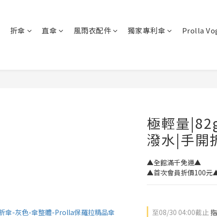
折傘
直傘
風雨衣配件
獨家專利傘
Prolla V
極輕量|8
潑水|手開
▲全館滿千免運▲ 
▲首次會員折價100元
至
08/30 04:00
截止
指